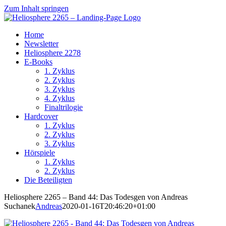
Zum Inhalt springen
Home
Newsletter
Heliosphere 2278
E-Books
1. Zyklus
2. Zyklus
3. Zyklus
4. Zyklus
Finaltrilogie
Hardcover
1. Zyklus
2. Zyklus
3. Zyklus
Hörspiele
1. Zyklus
2. Zyklus
Die Beteiligten
Heliosphere 2265 – Band 44: Das Todesgen von Andreas
Suchanek
Andreas
2020-01-16T20:46:20+01:00