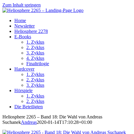
Zum Inhalt springen
Home
Newsletter
Heliosphere 2278
E-Books
1. Zyklus
2. Zyklus
3. Zyklus
4. Zyklus
Finaltrilogie
Hardcover
1. Zyklus
2. Zyklus
3. Zyklus
Hörspiele
1. Zyklus
2. Zyklus
Die Beteiligten
Heliosphere 2265 – Band 18: Die Wahl von Andreas
Suchanek
Andreas
2020-01-14T17:10:28+01:00