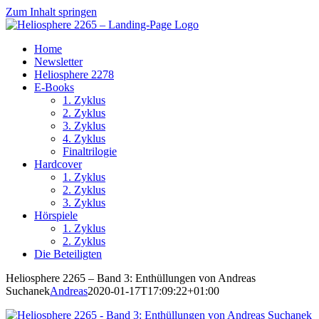
Zum Inhalt springen
Home
Newsletter
Heliosphere 2278
E-Books
1. Zyklus
2. Zyklus
3. Zyklus
4. Zyklus
Finaltrilogie
Hardcover
1. Zyklus
2. Zyklus
3. Zyklus
Hörspiele
1. Zyklus
2. Zyklus
Die Beteiligten
Heliosphere 2265 – Band 3: Enthüllungen von Andreas
Suchanek
Andreas
2020-01-17T17:09:22+01:00